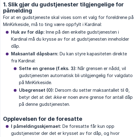
1. Slik gjør du gudstjenester tilgjengelige for
påmelding
For at en gudstjeneste skal vises som et valg for foreldrene på
MinKirkeside, må to ting være oppfylt i Kardinal:
Huk av for dåp:
Inne på den enkelte gudstjenesten i
Kardinal må du krysse av for at gudstjenesten inneholder
dåp.
Maksantall dåpsbarn:
Du kan styre kapasiteten direkte
fra Kardinal:
Sette en grense (f.eks. 3):
Når grensen er nådd, vil
gudstjenesten automatisk bli utilgjengelig for valgdato
på MinKirkeside.
Ubegrenset (0):
Dersom du setter maksantallet til
0
,
betyr det at det
ikke
er noen øvre grense for antall dåp
på denne gudstjenesten.
Opplevelsen for de foresatte
I påmeldingsskjemaet:
De foresatte får kun opp
gudstjenester der det er krysset av for dåp, og hvor