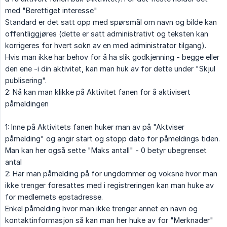
med "Berettiget interesse"
Standard er det satt opp med spørsmål om navn og bilde kan
offentliggjøres (dette er satt administrativt og teksten kan
korrigeres for hvert sokn av en med administrator tilgang).
Hvis man ikke har behov for å ha slik godkjenning - begge eller
den ene -i din aktivitet, kan man huk av for dette under "Skjul
publisering".
2: Nå kan man klikke på Aktivitet fanen for å aktivisert
påmeldingen
1: Inne på Aktivitets fanen huker man av på "Aktviser
påmelding" og angir start og stopp dato for påmeldings tiden.
Man kan her også sette "Maks antall" - 0 betyr ubegrenset
antal
2: Har man påmelding på for ungdommer og voksne hvor man
ikke trenger foresattes med i registreringen kan man huke av
for medlemets epstadresse.
Enkel påmelding hvor man ikke trenger annet en navn og
kontaktinformasjon så kan man her huke av for "Merknader"