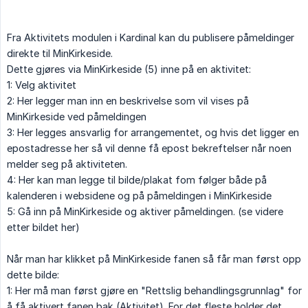
Fra Aktivitets modulen i Kardinal kan du publisere påmeldinger
direkte til MinKirkeside.
Dette gjøres via MinKirkeside (5) inne på en aktivitet:
1: Velg aktivitet
2: Her legger man inn en beskrivelse som vil vises på
MinKirkeside ved påmeldingen
3: Her legges ansvarlig for arrangementet, og hvis det ligger en
epostadresse her så vil denne få epost bekreftelser når noen
melder seg på aktiviteten.
4: Her kan man legge til bilde/plakat fom følger både på
kalenderen i websidene og på påmeldingen i MinKirkeside
5: Gå inn på MinKirkeside og aktiver påmeldingen. (se videre
etter bildet her)
Når man har klikket på MinKirkeside fanen så får man først opp
dette bilde:
1: Her må man først gjøre en "Rettslig behandlingsgrunnlag" for
å få aktivert fanen bak (Aktivitet). For det fleste holder det